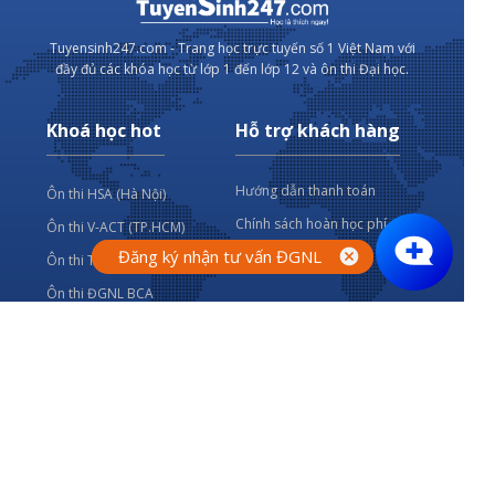
Tuyensinh247.com - Trang học trực tuyến số 1 Việt Nam với
đầy đủ các khóa học từ lớp 1 đến lớp 12 và ôn thi Đại học.
Khoá học hot
Hỗ trợ khách hàng
Hướng dẫn thanh toán
Ôn thi HSA (Hà Nội)
Chính sách hoàn học phí
Ôn thi V-ACT (TP.HCM)
Đăng ký nhận tư vấn ĐGNL
Đăng ký nhận tư vấn ĐGNL
Điều khoản dịch vụ
Ôn thi TSA (Bách khoa HN)
Ôn thi ĐGNL BCA
Thông tin liên hệ
Cơ quan chủ quản:
Công ty Cổ phần công nghệ giáo dục Thành Phát
Văn phòng:
Tầng 7 - Tòa nhà Intracom - Số 82 Dịch Vọng Hậu -