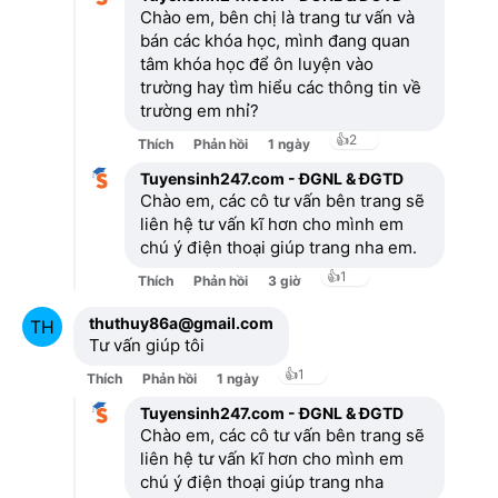
Chào em, bên chị là trang tư vấn và
bán các khóa học, mình đang quan
tâm khóa học để ôn luyện vào
trường hay tìm hiểu các thông tin về
trường em nhỉ?
👍
2
Thích
Phản hồi
1 ngày
Tuyensinh247.com - ĐGNL & ĐGTD
Chào em, các cô tư vấn bên trang sẽ
liên hệ tư vấn kĩ hơn cho mình em
chú ý điện thoại giúp trang nha em.
👍
1
Thích
Phản hồi
3 giờ
thuthuy86a@gmail.com
Tư vấn giúp tôi
👍
1
Thích
Phản hồi
1 ngày
Tuyensinh247.com - ĐGNL & ĐGTD
Chào em, các cô tư vấn bên trang sẽ
liên hệ tư vấn kĩ hơn cho mình em
chú ý điện thoại giúp trang nha