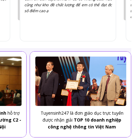
cũng như kho đề chất lượng để em có thể đạt đc
trên web và ph
số điểm cao ạ
thao tác. Với có
em.
ình
hỗ trợ
Tuyensinh247 là đơn giáo dục trực tuyến
rường C2 -
được nhận giải
TOP 10 doanh nghiệp
Nội
công nghệ thông tin Việt Nam