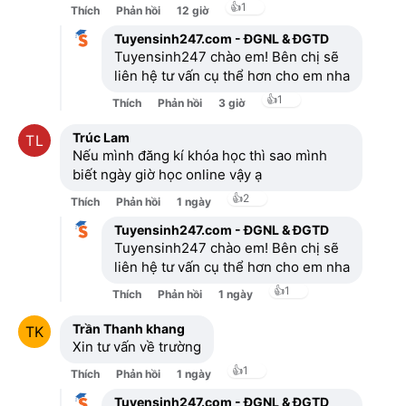
👍
1
Thích
Phản hồi
12 giờ
Tuyensinh247.com - ĐGNL & ĐGTD
Tuyensinh247 chào em! Bên chị sẽ
liên hệ tư vấn cụ thể hơn cho em nha
👍
1
Thích
Phản hồi
3 giờ
Trúc Lam
Nếu mình đăng kí khóa học thì sao mình
biết ngày giờ học online vậy ạ
👍
2
Thích
Phản hồi
1 ngày
Tuyensinh247.com - ĐGNL & ĐGTD
Tuyensinh247 chào em! Bên chị sẽ
liên hệ tư vấn cụ thể hơn cho em nha
👍
1
Thích
Phản hồi
1 ngày
Trần Thanh khang
Xin tư vấn về trường
👍
1
Thích
Phản hồi
1 ngày
Tuyensinh247.com - ĐGNL & ĐGTD