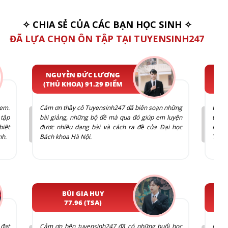
✧ CHIA SẺ CỦA CÁC BẠN HỌC SINH ✧
ĐÃ LỰA CHỌN ÔN TẬP TẠI TUYENSINH247
NGUYỄN ĐỨC LƯƠNG
CHẾ QUANG
(THỦ KHOA) 91.29 ĐIỂM
(Á KHOA) -
Cảm ơn thầy cô Tuyensinh247 đã biên soạn những
Em cảm ơn Tuye
bài giảng, những bộ đề mà qua đó giúp em luyện
thức của mình
được nhiều dạng bài và cách ra đề của Đại học
Địa, GDKTPL,..
Bách khoa Hà Nội.
Tuyensinh247.
BÙI GIA HUY
NGUYỄN V
77.96 (TSA)
77.5 
Cảm ơn bên tuyensinh247 đã có những buổi học
Khoá học rất ổ