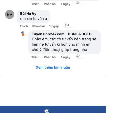
👍
1
Thích
Phản hồi
1 ngày
Bùi Hà Vy
em xin tư vấn ạ
👍
1
Thích
Phản hồi
1 ngày
Tuyensinh247.com - ĐGNL & ĐGTD
Chào em, các cô tư vấn bên trang sẽ
liên hệ tư vấn kĩ hơn cho mình em
chú ý điện thoại giúp trang nha
👍
1
Thích
Phản hồi
1 ngày
Xem thêm bình luận