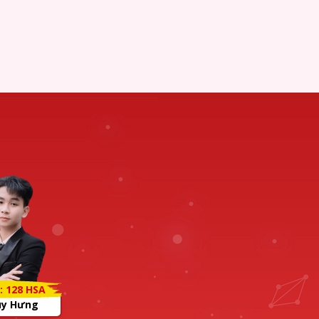
: 128 HSA
uy Hưng