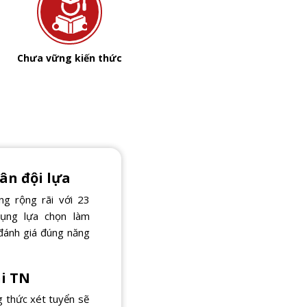
Chưa vững kiến thức
ân đội lựa
g rộng rãi với 23
dụng lựa chọn làm
đánh giá đúng năng
hi TN
g thức xét tuyển sẽ