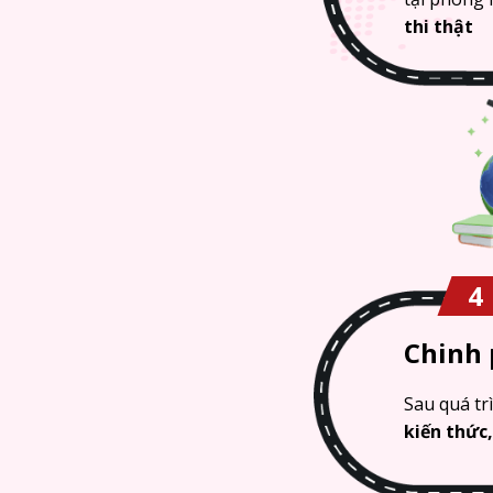
thi thật
4
Chinh 
Sau quá tr
kiến thức