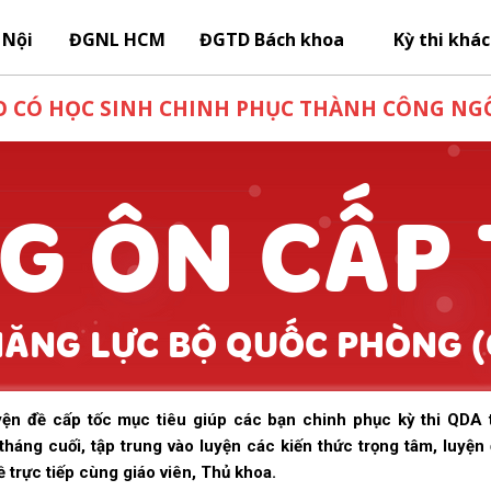
 Nội
ĐGNL HCM
ĐGTD Bách khoa
Kỳ thi khác
 CÓ HỌC SINH CHINH PHỤC THÀNH CÔNG NGÔ
G ÔN CẤP
NĂNG LỰC BỘ QUỐC PHÒNG (
yện đề cấp tốc mục tiêu giúp các bạn chinh phục kỳ thi QDA 
háng cuối, tập trung vào luyện các kiến thức trọng tâm, luyện 
 trực tiếp cùng giáo viên, Thủ khoa.