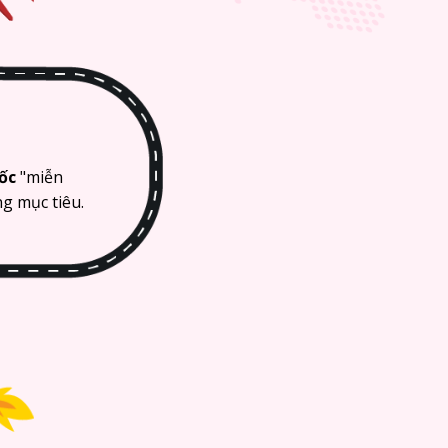
uốc
"miễn
ng mục tiêu.