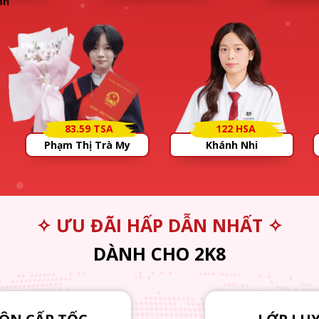
àn
83.59 TSA
122 HSA
Phạm Thị Trà My
Khánh Nhi
✧ ƯU ĐÃI HẤP DẪN NHẤT ✧
DÀNH CHO 2K8