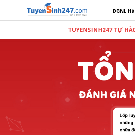
ĐGNL Hà
TUYENSINH247 TỰ HÀO
TỔN
ĐÁNH GIÁ 
Lớp lu
những t
chữa đề