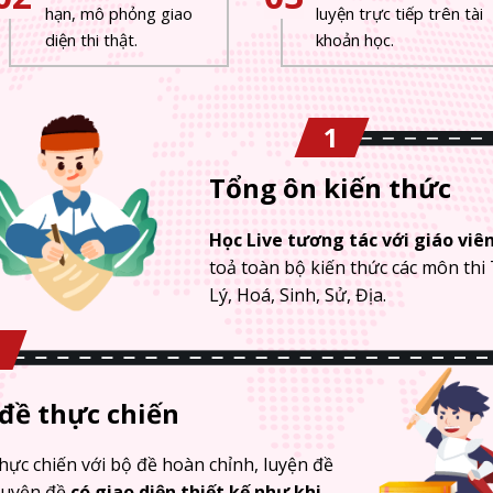
hạn, mô phỏng giao
luyện trực tiếp trên tài
diện thi thật.
khoản học.
1
Tổng ôn kiến thức
Học Live tương tác với giáo viê
toả toàn bộ kiến thức các môn thi
Lý, Hoá, Sinh, Sử, Địa.
đề thực chiến
hực chiến với bộ đề hoàn chỉnh, luyện đề
luyện đề
có giao diện thiết kế như khi