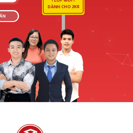
DÀNH CHO 2K8
VẤN