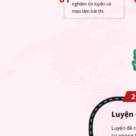
nghiệm ôn luyện và
mẹo làm bài thi.
2
Luyện 
Luyện đề t
tại phòng 