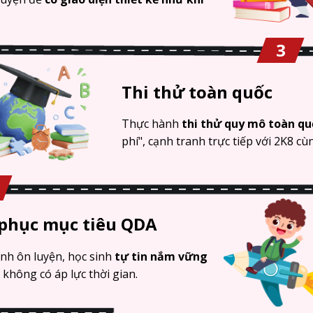
3
Thi thử toàn quốc
Thực hành
thi thử quy mô toàn q
phí", cạnh tranh trực tiếp với 2K8 cù
phục mục tiêu QDA
ình ôn luyện, học sinh
tự tin nắm vững
,
không có áp lực thời gian.