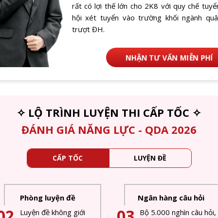
rất có lợi thế lớn cho 2K8 với quy chế tuyể
hội xét tuyển vào trường khối ngành quâ
trượt ĐH.
NHẬN TƯ VẤN MIỄN PHÍ
✧ LỘ TRÌNH LUYỆN THI CẤP TỐC ✧
ĐÁNH GIÁ NĂNG LỰC - QDA 2026
CẤP TỐC
LUYỆN ĐỀ
Phòng luyện đề
Ngân hàng câu hỏi
02
03
Luyện đề không giới
Bộ 5.000 nghìn câu hỏi,