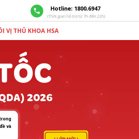
Hotline: 1800.6947
(Thời gian hỗ trợ từ 7h đến 22h)
I VỊ THỦ KHOA HSA
 TỐC
QDA) 2026
trong
đề và
! LỚP MỚI !