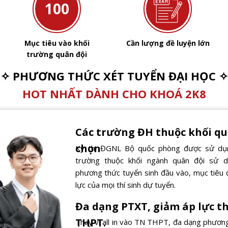
100
Mục tiêu vào khối
Cần lượng đề luyện lớn
trường quân đội
✧ PHƯƠNG THỨC XÉT TUYỂN ĐẠI HỌC ✧
HOT NHẤT DÀNH CHO KHOÁ 2K8
Các trường ĐH thuộc khối qu
chọn
Kỳ thi ĐGNL Bộ quốc phòng được sử dụn
trường thuộc khối ngành quân đội sử 
phương thức tuyển sinh đầu vào, mục tiêu 
lực của mọi thí sinh dự tuyển.
Đa dạng PTXT, giảm áp lực t
THPT.
Thay vì all in vào TN THPT, đa dạng phươn